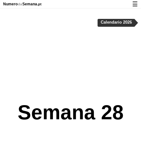
☰
Numero
Semana
da
.pt
Calendário com os números da semana
Calendario 2026
Privacidade e cookies
Semana 28