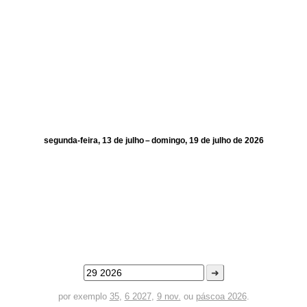
segunda-feira, 13 de julho – domingo, 19 de julho de 2026
➜
por exemplo
35
,
6 2027
,
9 nov.
ou
páscoa 2026
.