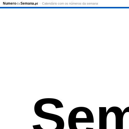
Numero
Semana
da
.pt
Calendário com os números da semana
Sem