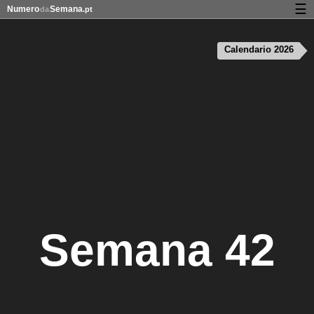
☰
Numero
Semana
da
.pt
Calendário com os números da semana
Calendario 2026
Privacidade e cookies
Semana 42