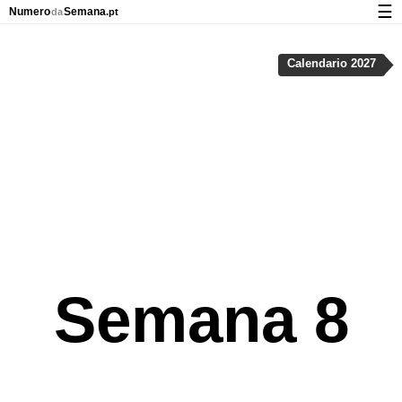
☰
Numero
Semana
da
.pt
Calendário com os números da semana
Calendario 2027
Privacidade e cookies
Semana 8