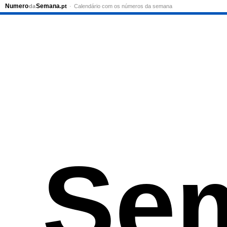
Numero
Semana
da
.pt
Calendário com os números da semana
Se