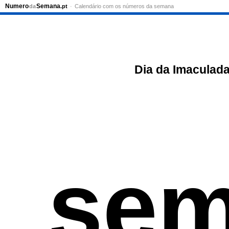
Numero
Semana
da
.pt
Calendário com os números da semana
Dia da Imaculad
sem