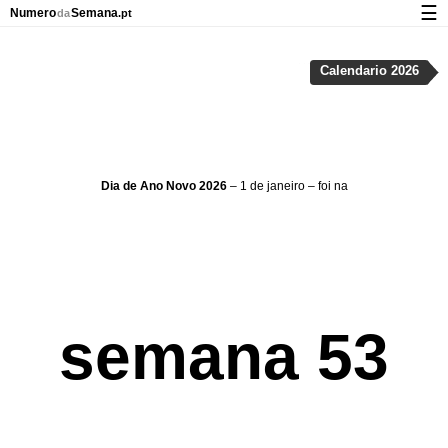
☰
Numero
Semana
da
.pt
Calendário com os números da semana
Calendario 2026
Privacidade e cookies
Dia de Ano Novo 2026
– 1 de janeiro – foi na
semana 53