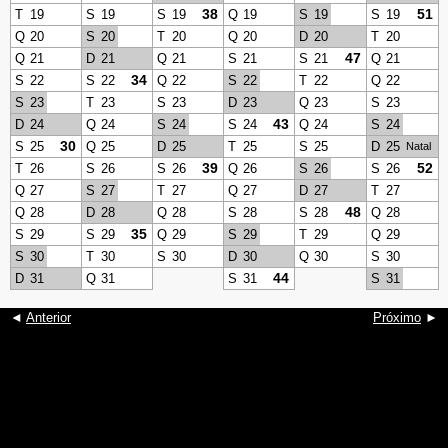
38
51
T
19
S
19
S
19
Q
19
S
19
S
19
Q
20
S
20
T
20
Q
20
D
20
T
20
47
Q
21
D
21
Q
21
S
21
S
21
Q
21
34
S
22
S
22
Q
22
S
22
T
22
Q
22
S
23
T
23
S
23
D
23
Q
23
S
23
43
D
24
Q
24
S
24
S
24
Q
24
S
24
30
S
25
Q
25
D
25
T
25
S
25
D
25
Natal
39
52
T
26
S
26
S
26
Q
26
S
26
S
26
Q
27
S
27
T
27
Q
27
D
27
T
27
48
Q
28
D
28
Q
28
S
28
S
28
Q
28
35
S
29
S
29
Q
29
S
29
T
29
Q
29
S
30
T
30
S
30
D
30
Q
30
S
30
44
D
31
Q
31
S
31
S
31
◄
Anterior
Próximo
►